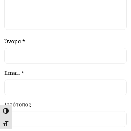
Όνομα
*
Email
*
Ιστότοπος
Εναλλαγή Υψηλής Αντίθεσης
Εναλλαγή Μεγέθους Γραμμάτων