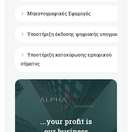
Μηχανογραφικές Εφαμογές
Υποστήριξη έκδοσης ψηφιακής υπογραφής
Υποστήριξη κατοχύρωσης εμπορικού
σήματος
...your profit is
our business