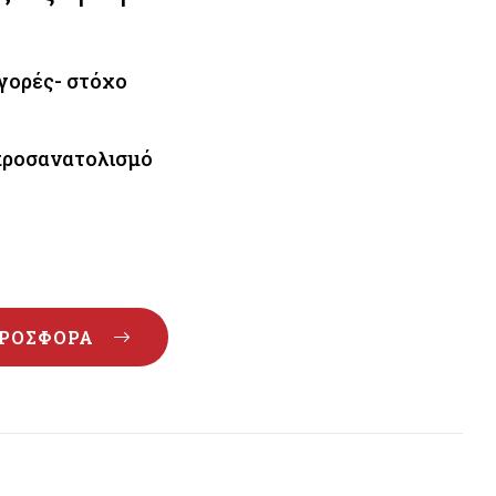
αγορές- στόχο
προσανατολισμό
ΡΟΣΦΟΡΆ