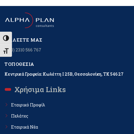
Εναλλαγή Υψηλής Αντίθεσης
ΚΑΛΈΣΤΕ ΜΑΣ
+(30) 2310 566 767
Εναλλαγή Μεγέθους Γραμμάτων
ΤΟΠΟΘΕΣΊΑ
Κεντρικά Γραφεία: Κωλέττη Ι 25Β, Θεσσαλονίκη, ΤΚ 546 27
Χρήσιμα Links
Εταιρικό Προφίλ
Πελάτες
Εταιρικά Νέα