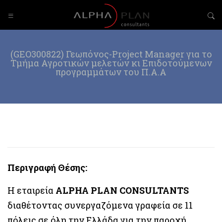
(GEO300822) Γεωπόνος-Project Manager για το
Τμήμα Αγροτικών μελετών κι Επιδοτούμενων
προγραμμάτων του Π.Α.Α
Περιγραφή Θέσης:
Η εταιρεία
ALPHA PLAN CONSULTANTS
διαθέτοντας συνεργαζόμενα γραφεία σε 11
πόλεις σε όλη την Ελλάδα για την παροχή