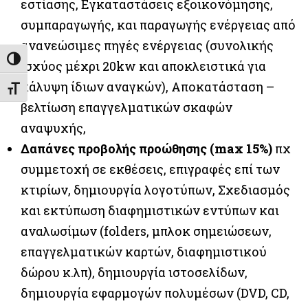
εστίασης, Εγκαταστάσεις εξοικονόμησης,
συμπαραγωγής, και παραγωγής ενέργειας από
ανανεώσιμες πηγές ενέργειας (συνολικής
Εναλλαγή Υψηλής Αντίθεσης
ισχύος μέχρι 20kw και αποκλειστικά για
κάλυψη ίδιων αναγκών), Αποκατάσταση –
Εναλλαγή Μεγέθους Γραμμάτων
βελτίωση επαγγελματικών σκαφών
αναψυχής,
Δαπάνες προβολής προώθησης (max 15%)
πχ
συμμετοχή σε εκθέσεις, επιγραφές επί των
κτιρίων, δημιουργία λογοτύπων, Σχεδιασμός
και εκτύπωση διαφημιστικών εντύπων και
αναλωσίμων (folders, μπλοκ σημειώσεων,
επαγγελματικών καρτών, διαφημιστικού
δώρου κ.λπ), δημιουργία ιστοσελίδων,
δημιουργία εφαρμογών πολυμέσων (DVD, CD,