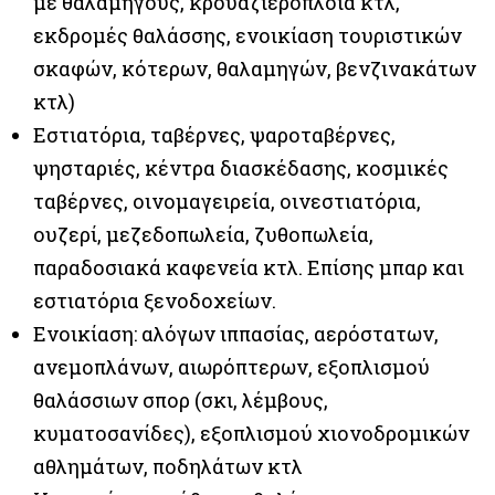
με θαλαμηγούς, κρουαζιερόπλοια κτλ,
εκδρομές θαλάσσης, ενοικίαση τουριστικών
σκαφών, κότερων, θαλαμηγών, βενζινακάτων
κτλ)
Εστιατόρια, ταβέρνες, ψαροταβέρνες,
ψησταριές, κέντρα διασκέδασης, κοσμικές
ταβέρνες, οινομαγειρεία, οινεστιατόρια,
ουζερί, μεζεδοπωλεία, ζυθοπωλεία,
παραδοσιακά καφενεία κτλ. Επίσης μπαρ και
εστιατόρια ξενοδοχείων.
Ενοικίαση: αλόγων ιππασίας, αερόστατων,
ανεμοπλάνων, αιωρόπτερων, εξοπλισμού
θαλάσσιων σπορ (σκι, λέμβους,
κυματοσανίδες), εξοπλισμού χιονοδρομικών
αθλημάτων, ποδηλάτων κτλ