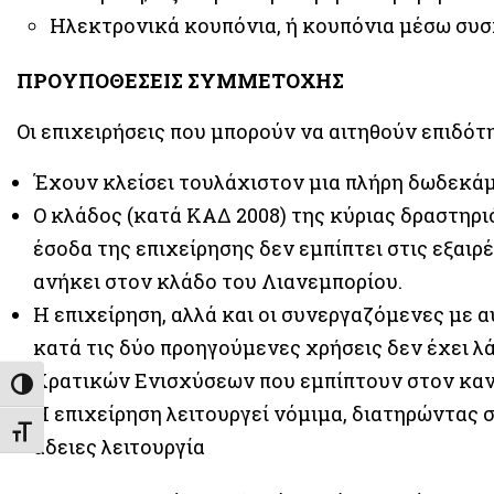
Ηλεκτρονικά κουπόνια, ή κουπόνια μέσω συσ
ΠΡΟΥΠΟΘΕΣΕΙΣ ΣΥΜΜΕΤΟΧΗΣ
Οι επιχειρήσεις που μπορούν να αιτηθούν επιδότ
Έχουν κλείσει τουλάχιστον μια πλήρη δωδεκάμ
Ο κλάδος (κατά ΚΑΔ 2008) της κύριας δραστηρι
έσοδα της επιχείρησης δεν εμπίπτει στις εξαιρ
ανήκει στον κλάδο του Λιανεμπορίου.
Η επιχείρηση, αλλά και οι συνεργαζόμενες με 
κατά τις δύο προηγούμενες χρήσεις δεν έχει λ
Κρατικών Ενισχύσεων που εμπίπτουν στον κανό
Εναλλαγή Υψηλής Αντίθεσης
Η επιχείρηση λειτουργεί νόμιμα, διατηρώντας 
Εναλλαγή Μεγέθους Γραμμάτων
άδειες λειτουργία