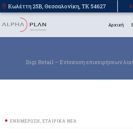
Κωλέττη 25Β, Θεσσαλονίκη, TK 54627
Αρχική
Digi Retail – Ενίσχυση επιχειρήσεων λ
ΕΝΗΜΈΡΩΣΗ
ΕΤΑΙΡΙΚΆ ΝΈΑ