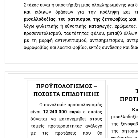
Στόχος είναι η υποστήριξη μιας ολοκληρωμένης και 
και ειδικών δράσεων για την πρόληψη και τ
μισαλλοδοξίας, του ρατσισμού, της ξενοφοβίας κα
λόγω φυλετικής ή εθνοτικής καταγωγής, χρώματος, 
προσανατολισμού, ταυτότητας φύλου, μεταξύ άλλων
με τη μορφή αντιγυπτισμού, αντισημιτισμού, αντι
αφροφοβίας και λοατκι φοβίας, εκτός σύνδεσης και δια
ΠΡΟΫΠΟΛΟΓΙΣΜΟΣ –
ΠΟΣΟΣΤΑ ΕΠΙΔΟΤΗΣΗΣ
ΠΡΟΤ
Ο συνολικός προϋπολογισμός
Καταπο
είναι
12.240.000 ευρώ
ο οποίος
μισαλλοδοξ
δύναται να κατανεμηθεί στους
της ξενοφοβ
τομείς προτεραιότητας ανάλογα
της ρητορι
με τις προτάσεις που θα
εγκλημάτων 