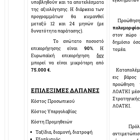
υποβληθούν και τα αποτελέσματα
της αξιολόγησης. Η διάρκεια των
προγραμμάτων θα κυμανθεί
Προώθηση τ
μεταξύ 12 και 24 μηνών (με
πολυμορφία
δυνατότητα παράτασης).
στον χώρο 
Το ανώτατο ποσοστό
δημόσιο όσ
επιχορήγησης είναι
90%
. Η
τομέα.
Ευρωπαϊκή επιχορήγηση
δεν
μπορεί να είναι μικρότερη από
75.000 €.
Καταπολέμ
εις βάρος
προώθηση 
ΕΠΙΛΕΞΙΜΕΣ ΔΑΠΑΝΕΣ
ΛΟΑΤΚΙ μέσ
Στρατηγικής
Κόστος Προσωπικού
ΛΟΑΤΚΙ.
Κόστος Υπεργολαβίας
Κόστη Προμηθειών
Πρόληψη
Ταξίδια, διαμονή, διατροφή
αντιμετώπι
Εξοπλισμός