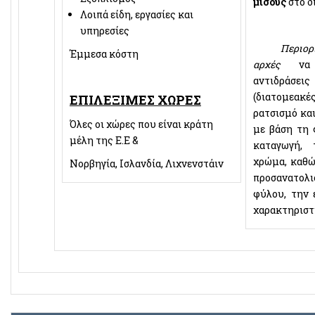
μίσους
στο δ
Λοιπά είδη, εργασίες και
υπηρεσίες
Περιορίζε
Έμμεσα κόστη
αρχές
να β
αντιδρά
(διατομεακ
ΕΠΙΛΕΞΙΜΕΣ ΧΩΡΕΣ
ρατσισμό και
Όλες οι χώρες που είναι κράτη
με βάση τη 
μέλη της Ε.Ε &
καταγωγή,
χρώμα, καθώ
Νορβηγία, Ισλανδία, Λιχνενστάιν
προσανατολ
φύλου, την
χαρακτηριστ