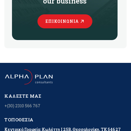
our business
ΕΠΙΚΟΙΝΩΝΊΑ
ΚΑΛΈΣΤΕ ΜΑΣ
+(30) 2310 566 767
ΤΟΠΟΘΕΣΊΑ
Κεντρικά Γραφεία: Κωλέττη Ι 25Β, Θεσσαλονίκη, ΤΚ 546 27