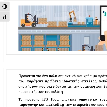
Εναλλαγή Υψηλής Αντίθεσης
Εναλλαγή Μεγέθους Γραμμάτων
Πρόκειται για ένα πολύ σημαντικό και χρήσιμο πρότ
που παράγουν προϊόντα ιδιωτικής ετικέτας
, καθ
απαιτήσεων που σχετίζονται με την συμμόρφωση έ
και απαιτήσεων του πελάτη.
Το πρότυπο IFS Food αποτελεί
σημαντικό εργ
παραγωγής και marketing των εταιρειών
ως προς τ