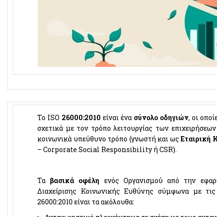
Το ISO
26000:2010
είναι ένα
σύνολο οδηγιών
, οι οπο
σχετικά με τον τρόπο λειτουργίας των επιχειρήσεω
κοινωνικά υπεύθυνο τρόπο (γνωστή και ως
Εταιρική 
– Corporate Social Responsibility ή CSR).
Τα
βασικά οφέλη
ενός Οργανισμού από την εφαρ
Διαχείρισης Κοινωνικής Ευθύνης σύμφωνα με τις
26000:2010 είναι τα ακόλουθα: