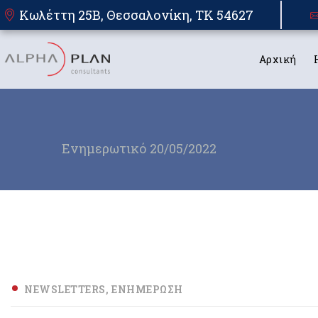
Κωλέττη 25Β, Θεσσαλονίκη, TK 54627
Αρχική
Ενημερωτικό 20/05/2022
NEWSLETTERS
ΕΝΗΜΈΡΩΣΗ