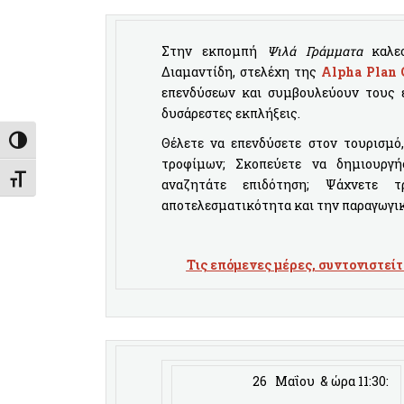
Στην εκπομπή
Ψιλά Γράμματα
καλεσ
Διαμαντίδη, στελέχη της
Alpha Plan 
επενδύσεων και συμβουλεύουν τους ε
δυσάρεστες εκπλήξεις.
Θέλετε να επενδύσετε στον τουρισμό
Εναλλαγή Υψηλής Αντίθεσης
τροφίμων; Σκοπεύετε να δημιουργήσ
Εναλλαγή Μεγέθους Γραμμάτων
αναζητάτε επιδότηση; Ψάχνετε 
αποτελεσματικότητα και την παραγωγικ
Tις επόμενες μέρες, συντονιστείτ
26 Μαΐου & ώρα 11:30: