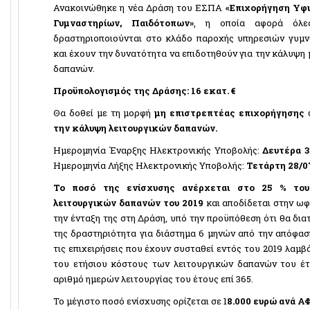
Ανακοινώθηκε η νέα Δράση του ΕΣΠΑ
«Επιχορήγηση Υφ
Γυμναστηρίων, Παιδότοπων»
, η οποία αφορά όλες
δραστηριοποιούνται στο κλάδο παροχής υπηρεσιών γυμν
και έχουν την δυνατότητα να επιδοτηθούν για την κάλυψη
δαπανών.
Προϋπολογισμός της Δράσης: 16 εκατ. €
Θα δοθεί με τη μορφή
μη επιστρεπτέας επιχορήγησης
ω
την κάλυψη λειτουργικών δαπανών.
Ημερομηνία Έναρξης Ηλεκτρονικής Υποβολής:
Δευτέρα 3
Ημερομηνία Λήξης Ηλεκτρονικής Υποβολής:
Τετάρτη 28/0
Το ποσό της ενίσχυσης ανέρχεται στο 25 % του
λειτουργικών δαπανών του 2019
και αποδίδεται στην ωφ
την ένταξη της στη Δράση, υπό την προϋπόθεση ότι θα δια
της δραστηριότητα για διάστημα 6 μηνών από την απόφασ
τις επιχειρήσεις που έχουν συσταθεί εντός του 2019 λαμβ
του ετήσιου κόστους των λειτουργικών δαπανών του έτ
αριθμό ημερών λειτουργίας του έτους επί 365.
Το μέγιστο ποσό ενίσχυσης ορίζεται σε 1
8.000 ευρώ ανά Α