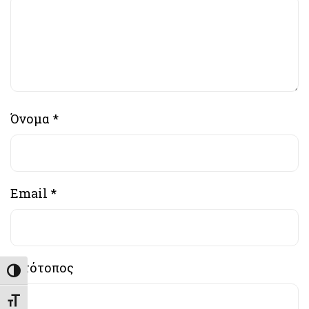
Όνομα
*
Email
*
Ιστότοπος
Εναλλαγή Υψηλής Αντίθεσης
Εναλλαγή Μεγέθους Γραμμάτων