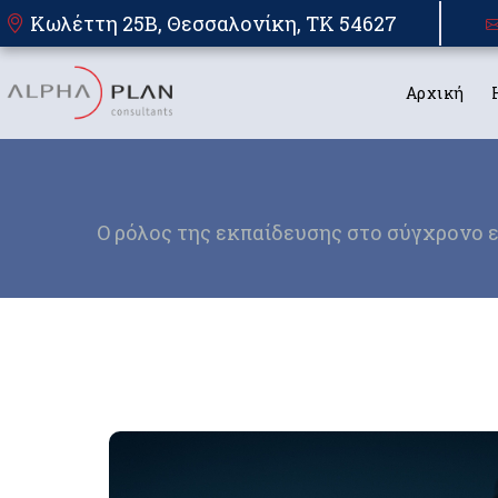
Κωλέττη 25Β, Θεσσαλονίκη, TK 54627
Αρχική
Ο ρόλος της εκπαίδευσης στο σύγχρονο ε