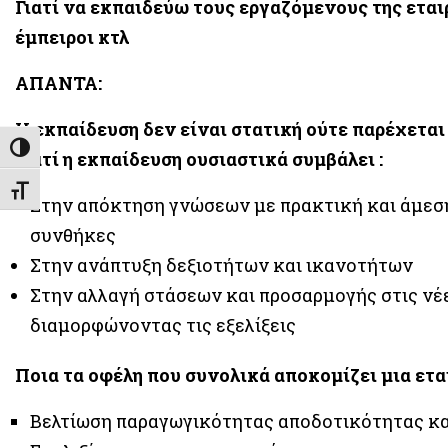
Γιατί να εκπαιδεύω τους εργαζόμενους της εται
έμπειροι κτλ
ΑΠΑΝΤΑ:
Η εκπαίδευση δεν είναι στατική ούτε παρέχεται
Εναλλαγή Υψηλής Αντίθεσης
Γιατί η εκπαίδευση ουσιαστικά συμβάλει :
Εναλλαγή Μεγέθους Γραμμάτων
Στην απόκτηση γνώσεων με πρακτική και άμεσ
συνθήκες
Στην ανάπτυξη δεξιοτήτων και ικανοτήτων
Στην αλλαγή στάσεων και προσαρμογής στις ν
διαμορφώνοντας τις εξελίξεις
Ποια τα οφέλη που συνολικά αποκομίζει μια ετα
Βελτίωση παραγωγικότητας αποδοτικότητας κ