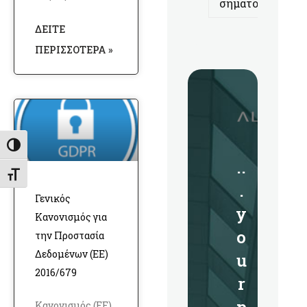
σήματος
ΔΕΊΤΕ
ΠΕΡΙΣΣΌΤΕΡΑ »
Εναλλαγή Υψηλής Αντίθεσης
..
Εναλλαγή Μεγέθους Γραμμάτων
.
Γενικός
y
Κανονισμός για
o
την Προστασία
Δεδομένων (ΕΕ)
u
2016/679
r
Κανονισμός (ΕΕ)