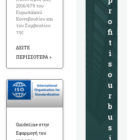
p
2016/679 του
r
Ευρωπαϊκού
Κοινοβουλίου και
o
του Συμβουλίου
fi
της
t
ΔΕΊΤΕ
i
ΠΕΡΙΣΣΌΤΕΡΑ »
s
o
u
r
b
u
Guideline στην
s
Εφαρμογή του
i