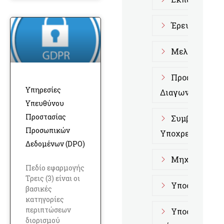
Έρευνα Αγορ
Μελέτες Fra
Προετοιμασί
Υπηρεσίες
Διαγωνισμούς
Υπευθύνου
Προστασίας
Συμβουλευτι
Προσωπικών
Υποχρεώσεων
Δεδομένων (DPO)
Μηχανογραφι
Πεδίο εφαρμογής
Τρεις (3) είναι οι
Υποστήριξη 
βασικές
κατηγορίες
περιπτώσεων
Υποστήριξη 
διορισμού