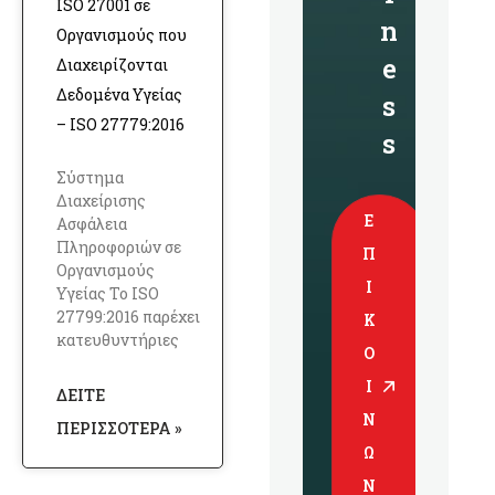
ISO 27001 σε
n
Οργανισμούς που
e
Διαχειρίζονται
Δεδομένα Υγείας
s
– ISO 27779:2016
s
Σύστημα
Διαχείρισης
Ε
Ασφάλεια
Πληροφοριών σε
Π
Οργανισμούς
Ι
Υγείας Το ISO
27799:2016 παρέχει
Κ
κατευθυντήριες
Ο
Ι
ΔΕΊΤΕ
Ν
ΠΕΡΙΣΣΌΤΕΡΑ »
Ω
Ν