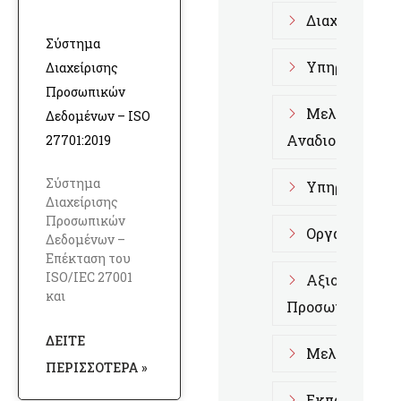
Διαχειριστικ
Σύστημα
Υπηρεσίες D
Διαχείρισης
Προσωπικών
Μελέτη Διοι
Δεδομένων – ISO
Αναδιοργάνωση
27701:2019
Σύστημα
Υπηρεσίες Α
Διαχείρισης
Προσωπικών
Οργάνωση κα
Δεδομένων –
Επέκταση του
ISO/IEC 27001
Αξιολόγηση 
και
Προσωπικού
ΔΕΊΤΕ
Μελέτες Επι
ΠΕΡΙΣΣΌΤΕΡΑ »
Εκπαίδευση 