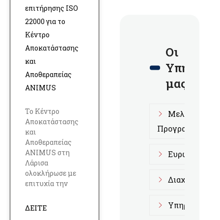
επιτήρησης ISO
22000 για το
Κέντρο
Αποκατάστασης
Οι
και
Υπηρεσίε
Αποθεραπείας
μας
ANIMUS
Το Κέντρο
Μελέτες Επι
Αποκατάστασης
Προγραμμάτων
και
Αποθεραπείας
ANIMUS στη
Ευρωπαϊκά Π
Λάρισα
ολοκλήρωσε με
Διαχειριστικ
επιτυχία την
Υπηρεσίες D
ΔΕΊΤΕ