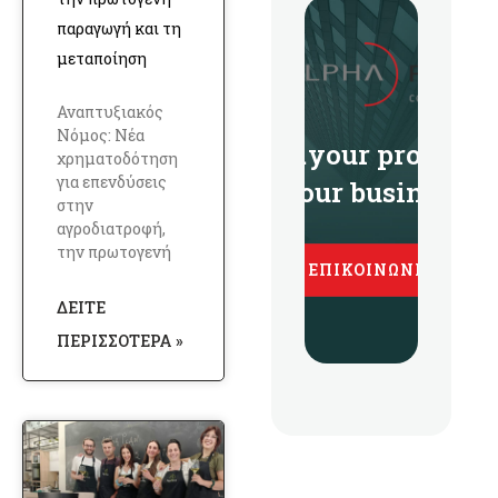
παραγωγή και τη
μεταποίηση
Αναπτυξιακός
Νόμος: Νέα
...your profit is
χρηματοδότηση
για επενδύσεις
our business
στην
αγροδιατροφή,
την πρωτογενή
ΕΠΙΚΟΙΝΩΝΊΑ
ΔΕΊΤΕ
ΠΕΡΙΣΣΌΤΕΡΑ »