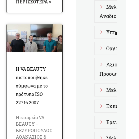
ΠΕΡΙΣΣΌΤΕΡΑ »
Μελέτη Διοι
Αναδιοργάνωση
Υπηρεσίες Α
Οργάνωση κα
Αξιολόγηση 
Η VA BEAUTY
Προσωπικού
πιστοποιήθηκε
σύμφωνα με το
Μελέτες Επι
πρότυπο ISO
22716:2007
Εκπαίδευση 
Η εταιρεία VA
Έρευνα Αγορ
BEAUTY –
ΒΕΖΥΡΟΠΟΥΛΟΣ
ΑΘΑΝΑΣΙΟΣ &
Μελέτες Fra