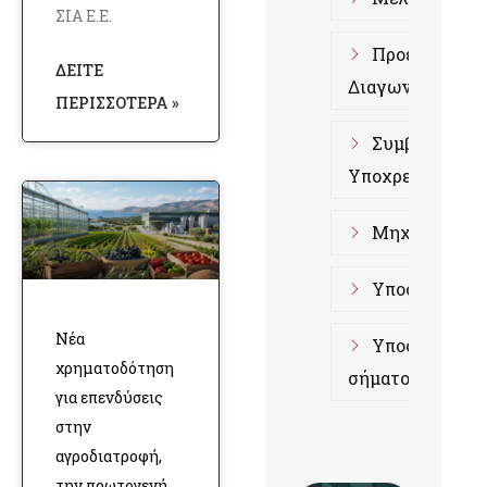
ΣΙΑ Ε.Ε.
Προετοιμασί
ΔΕΊΤΕ
Διαγωνισμούς
ΠΕΡΙΣΣΌΤΕΡΑ »
Συμβουλευτι
Υποχρεώσεων
Μηχανογραφι
Υποστήριξη 
Νέα
Υποστήριξη 
χρηματοδότηση
σήματος
για επενδύσεις
στην
αγροδιατροφή,
την πρωτογενή