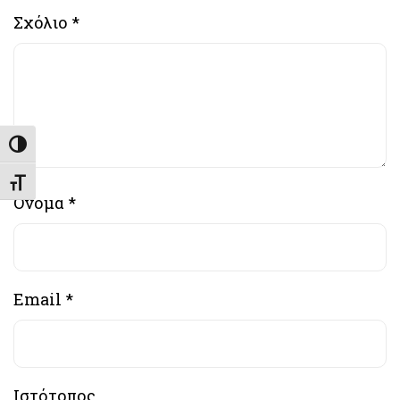
Σχόλιο
*
Εναλλαγή Υψηλής Αντίθεσης
Εναλλαγή Μεγέθους Γραμμάτων
Όνομα
*
Email
*
Ιστότοπος