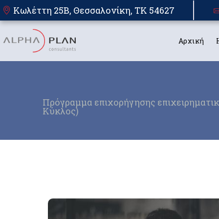
Κωλέττη 25Β, Θεσσαλονίκη, TK 54627
Αρχική
Πρόγραμμα επιχορήγησης επιχειρηματικ
Κύκλος)