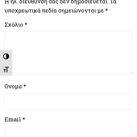
Η ηλ. διεύθυνση σας δεν δημοσιεύεται.
Τα
υποχρεωτικά πεδία σημειώνονται με
*
Σχόλιο
*
Εναλλαγή Υψηλής Αντίθεσης
Εναλλαγή Μεγέθους Γραμμάτων
Όνομα
*
Email
*