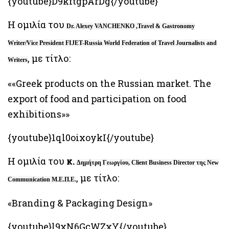
{youtube}D9kftgpArDg{/youtube}
Η ομιλία του
Dr. Alexey VANCHENKO ,Travel & Gastronomy
Writer/Vice President FIJET-Russia World Federation of Travel Journalists and
, με τίτλο:
Writers
««Greek products on the Russian market. The
export of food and participation on food
exhibitions»»
{youtube}1ql0oixoykI{/youtube}
Η ομιλία του
κ.
Δημήτρη Γεωργίου, Client Business Director της New
, με τίτλο:
Communication Μ.Ε.Π.Ε.
«Βranding & Packaging Design»
{youtube}l9xN6GcWZxY{/youtube}