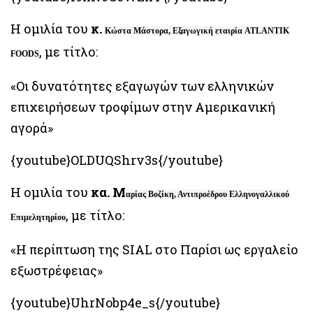
Η ομιλία του
κ.
Κώστα Μάστορα, Εξαγωγική εταιρία ATLANTIK
, με τίτλο:
FOODS
«Οι δυνατότητες εξαγωγών των ελληνικών
επιχειρήσεων τροφίμων στην Αμερικανική
αγορά»
{youtube}OLDUQShrv3s{/youtube}
Η ομιλία του
κα. Μ
αρίας Βοζίκη, Αντιπροέδρου Ελληνογαλλικού
, με τίτλο:
Επιμελητηρίου
«Η περίπτωση της SIAL στο Παρίσι ως εργαλείο
εξωστρέφειας»
{youtube}UhrNobp4e_s{/youtube}