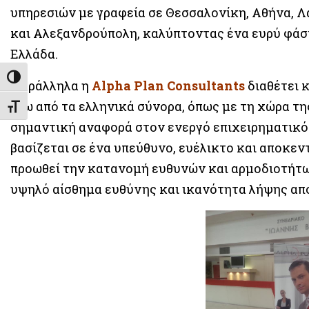
υπηρεσιών με γραφεία σε Θεσσαλονίκη, Αθήνα, Λά
και Αλεξανδρούπολη, καλύπτοντας ένα ευρύ φάσ
Ελλάδα.
Εναλλαγή Υψηλής Αντίθεσης
Παράλληλα η
Alpha Plan Consultants
διαθέτει 
έξω από τα ελληνικά σύνορα, όπως με τη χώρα τη
Εναλλαγή Μεγέθους Γραμμάτων
σημαντική αναφορά στον ενεργό επιχειρηματικό 
βασίζεται σε ένα υπεύθυνο, ευέλικτο και αποκεν
προωθεί την κατανομή ευθυνών και αρμοδιοτήτων
υψηλό αίσθημα ευθύνης και ικανότητα λήψης α