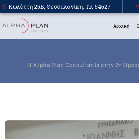
Κωλέττη 25Β, Θεσσαλονίκη, TK 54627
Αρχική
Η Alpha Plan Consultants στην 2η Ημέρ