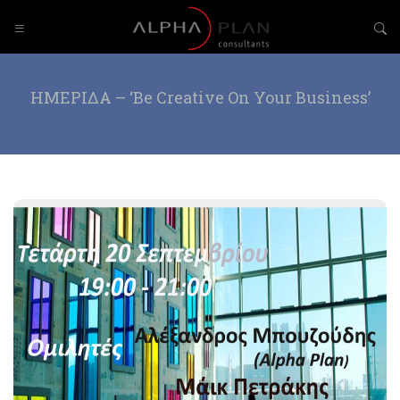
ΗΜΕΡΙΔΑ – ‘Be Creative On Your Business’