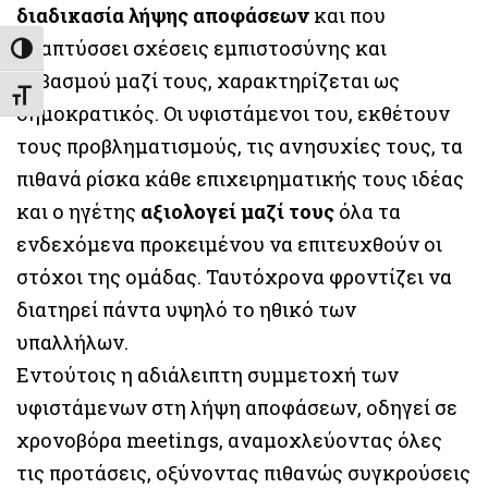
διαδικασία λήψης αποφάσεων
και που
αναπτύσσει σχέσεις εμπιστοσύνης και
Εναλλαγή Υψηλής Αντίθεσης
σεβασμού μαζί τους, χαρακτηρίζεται ως
Εναλλαγή Μεγέθους Γραμμάτων
δημοκρατικός. Οι υφιστάμενοι του, εκθέτουν
τους προβληματισμούς, τις ανησυχίες τους, τα
πιθανά ρίσκα κάθε επιχειρηματικής τους ιδέας
και ο ηγέτης
αξιολογεί μαζί τους
όλα τα
ενδεχόμενα προκειμένου να επιτευχθούν οι
στόχοι της ομάδας. Ταυτόχρονα φροντίζει να
διατηρεί πάντα υψηλό το ηθικό των
υπαλλήλων.
Εντούτοις η αδιάλειπτη συμμετοχή των
υφιστάμενων στη λήψη αποφάσεων, οδηγεί σε
χρονοβόρα meetings, αναμοχλεύοντας όλες
τις προτάσεις, οξύνοντας πιθανώς συγκρούσεις