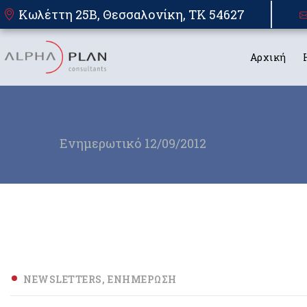
Κωλέττη 25Β, Θεσσαλονίκη, TK 54627
Αρχική
Ενημερωτικό 12/09/2012
NEWSLETTERS
ΕΝΗΜΈΡΩΣΗ