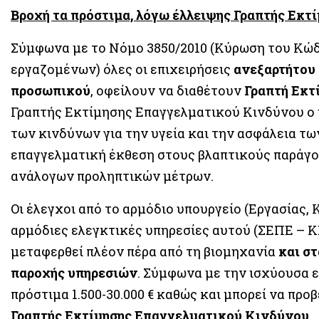
Βροχή τα πρόστιμα, λόγω έλλειψης Γραπτής Εκ
Σύμφωνα με το Νόμο 3850/2010 (Κύρωση του Κώδι
εργαζομένων) όλες οι επιχειρήσεις
ανεξαρτήτου 
προσωπικού
, οφείλουν να διαθέτουν
Γραπτή Εκτ
Γραπτής Εκτίμησης Επαγγελματικού Κινδύνου ο 
των κινδύνων για την υγεία και την ασφάλεια τ
επαγγελματική έκθεση στους βλαπτικούς παράγο
ανάλογων προληπτικών μέτρων.
Οι έλεγχοι από το αρμόδιο υπουργείο (Εργασίας,
αρμόδιες ελεγκτικές υπηρεσίες αυτού (ΣΕΠΕ – 
μεταφερθεί πλέον πέρα από τη βιομηχανία
και στ
παροχής υπηρεσιών
. Σύμφωνα με την ισχύουσα 
πρόστιμα 1.500-30.000 € καθώς και μπορεί να προ
Γραπτής Εκτίμησης Επαγγελματικού Κινδύνου
.