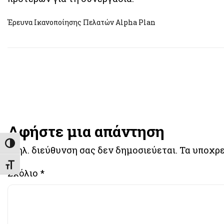
Έρευνα Ικανοποίησης Πελατών Alpha Plan
Αφήστε μια απάντηση
Εναλλαγή Υψηλής Αντίθεσης
Η ηλ. διεύθυνση σας δεν δημοσιεύεται.
Τα υποχρε
Εναλλαγή Μεγέθους Γραμμάτων
Σχόλιο
*