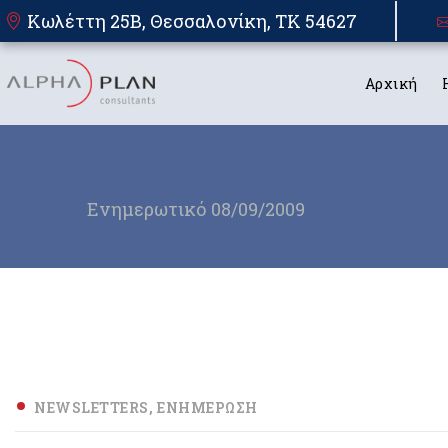
Κωλέττη 25Β, Θεσσαλονίκη, TK 54627
Αρχική
Ενημερωτικό 08/09/2009
NEWSLETTERS
ΕΝΗΜΈΡΩΣΗ