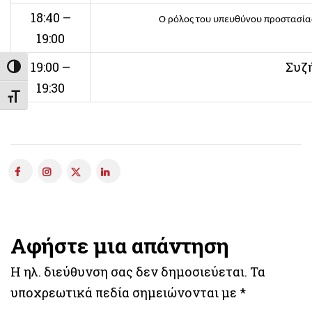
18:40 –
Ο ρόλος του υπευθύνου προστασίας
19:00
19:00 –
Συζ
Εναλλαγή Υψηλής Αντίθεσης
19:30
Εναλλαγή Μεγέθους Γραμμάτων
Αφήστε μια απάντηση
Η ηλ. διεύθυνση σας δεν δημοσιεύεται.
Τα
υποχρεωτικά πεδία σημειώνονται με
*