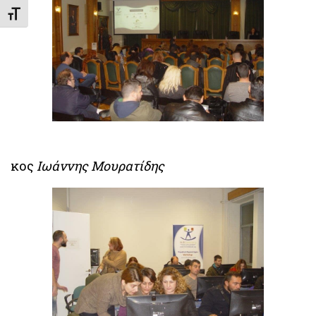
Εναλλαγή Μεγέθους Γραμμάτων
κος
Ιωάννης Μουρατίδης