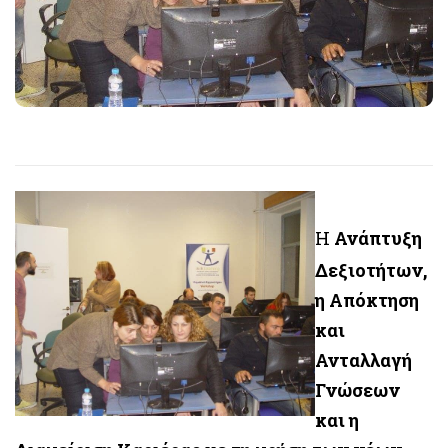
H
Ανάπτυξη
Δεξιοτήτων,
η Απόκτηση
και
Ανταλλαγή
Γνώσεων
και η