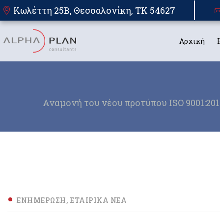
Κωλέττη 25Β, Θεσσαλονίκη, TK 54627
Αρχική
Αναμονή του νέου προτύπου ISO 9001:201
ΕΝΗΜΈΡΩΣΗ
ΕΤΑΙΡΙΚΆ ΝΈΑ