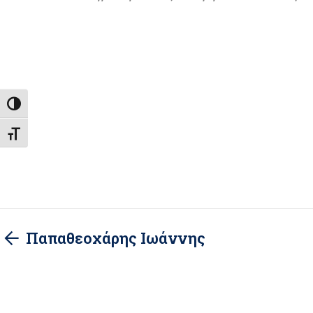
Εναλλαγή Υψηλής Αντίθεσης
Εναλλαγή Μεγέθους Γραμμάτων
Παπαθεοχάρης Ιωάννης