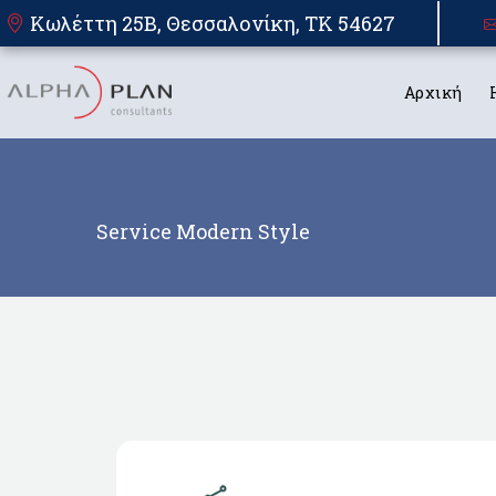
Κωλέττη 25Β, Θεσσαλονίκη, TK 54627
Αρχική
Service Modern Style