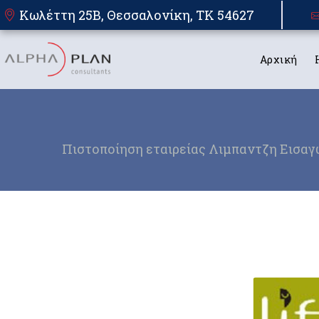
Κωλέττη 25Β, Θεσσαλονίκη, TK 54627
Αρχική
Πιστοποίηση εταιρείας Λιμπαντζη Εισαγ