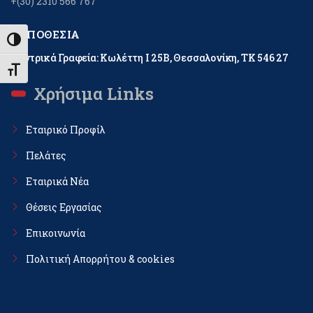
+(30) 2310 566 767
ΤΟΠΟΘΕΣΊΑ
Εναλλαγή Υψηλής Αντίθεσης
Κεντρικά Γραφεία: Κωλέττη Ι 25Β, Θεσσαλονίκη, ΤΚ 546 27
Εναλλαγή Μεγέθους Γραμμάτων
Χρήσιμα Links
Εταιρικό Προφίλ
Πελάτες
Εταιρικά Νέα
Θέσεις Εργασίας
Επικοινωνία
Πολιτική Απορρήτου & cookies