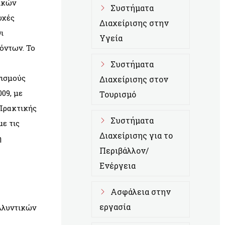
τικών
Συστήματα
υχές
Διαχείρισης στην
ι
Υγεία
ϊόντων. Το
Συστήματα
νισμούς
Διαχείρισης στον
09, με
Τουρισμό
 Πρακτικής
Συστήματα
ε τις
Διαχείρισης για το
η
Περιβάλλον/
Ενέργεια
Ασφάλεια στην
εργασία
αλλυντικών