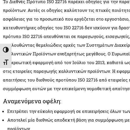
To Διεθνές Πρότυπο ISO 22716 παρέχει οδηγίες για την παρ
προϊόντων. Αυτές οι οδηγίες καλύπτουν τις πτυχές ποιότητ
ασφάλειας για το προσωπικό που εργάζεται στο εργοστάσιο,
κατευθυντήριες οδηγίες του ISO 22716 δεν ισχύουν για δρα
πρότυπο ISO 22716 απευθύνεται σε παραγωγούς, εισαγωγείς,
Ακολουθώντας θεμελιώδεις αρχές των Συστημάτων Διαχείρι
Εναλλαγή Υψηλής Αντίθεσης
Καλλυντικών Προϊόντων ανεξαρτήτως μεγέθους. Ο Ευρωπαϊκό
υποχρεωτική εφαρμογή από τον Ιούλιο του 2013, καθιστά 
Εναλλαγή Μεγέθους Γραμμάτων
στις εταιρείες παραγωγής καλλυντικών προϊόντων. Η εφαρμ
απαιτήσεις του διεθνούς προτύπου ISO 22716 από εταιρείες
συμμόρφωση αυτών με την επικείμενη νομοθετική απαίτησ
Αναμενόμενα οφέλη:
Επιτρέπει την εύκολη εφαρμογή σε επιχειρήσεις όλων τω
Αποτελεί μία διεθνώς αποδεκτή βάση για συμμόρφωση με
προϊόντων.