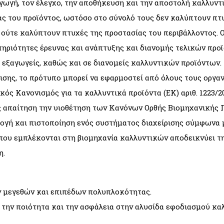
αγωγή, τον έλεγχο, την αποθήκευση και την αποστολή καλλυν
ας του προϊόντος, ωστόσο στο σύνολό τους δεν καλύπτουν πτ
 ούτε καλύπτουν πτυχές της προστασίας του περιβάλλοντος. Ο
στηριότητες έρευνας και ανάπτυξης και διανομής τελικών προ
 εξαγωγείς, καθώς και σε διανομείς καλλυντικών προϊόντων.
σης, το πρότυπο μπορεί να εφαρμοστεί από όλους τους οργα
ς Κανονισμός για τα καλλυντικά προϊόντα (ΕΚ) αριθ. 1223/20
ως απαίτηση την υιοθέτηση των Κανόνων Ορθής Βιομηχανικής
ογή και πιστοποίηση ενός συστήματος διαχείρισης σύμφωνα μ
 που εμπλέκονται στη βιομηχανία καλλυντικών αποδεικνύει τ
η.
ν μεγεθών και επιπέδων πολυπλοκότητας.
 την ποιότητα και την ασφάλεια στην αλυσίδα εφοδιασμού κ