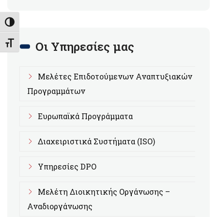
Εναλλαγή Υψηλής Αντίθεσης
Οι Υπηρεσίες μας
Εναλλαγή Μεγέθους Γραμμάτων
Μελέτες Επιδοτούμενων Αναπτυξιακών
Προγραμμάτων
Ευρωπαϊκά Προγράμματα
Διαχειριστικά Συστήματα (ISO)
Υπηρεσίες DPO
Μελέτη Διοικητικής Οργάνωσης –
Αναδιοργάνωσης