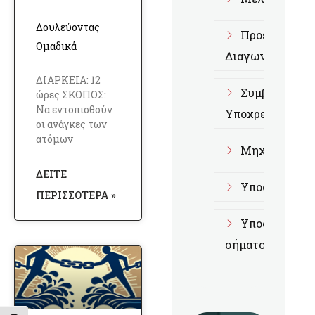
Δουλεύοντας
Προετοιμασί
Ομαδικά
Διαγωνισμούς
ΔΙΑΡΚΕΙΑ: 12
Συμβουλευτι
ώρες ΣΚΟΠΟΣ:
Να εντοπισθούν
Υποχρεώσεων
οι ανάγκες των
ατόμων
Μηχανογραφι
ΔΕΊΤΕ
Υποστήριξη 
ΠΕΡΙΣΣΌΤΕΡΑ »
Υποστήριξη 
σήματος