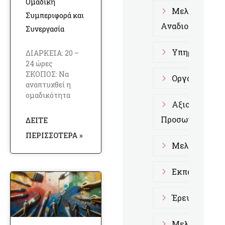
Ομαδική
Μελέτη Διοι
Συμπεριφορά και
Αναδιοργάνωση
Συνεργασία
Υπηρεσίες Α
ΔΙΑΡΚΕΙΑ: 20 –
24 ώρες
ΣΚΟΠΟΣ: Να
Οργάνωση κα
αναπτυχθεί η
ομαδικότητα
Αξιολόγηση 
Προσωπικού
ΔΕΊΤΕ
ΠΕΡΙΣΣΌΤΕΡΑ »
Μελέτες Επι
Εκπαίδευση 
Έρευνα Αγορ
Μελέτες Fra