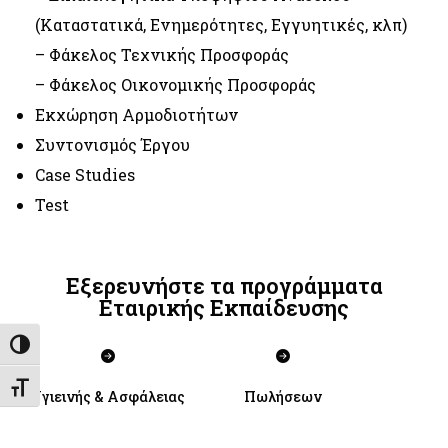
(Καταστατικά, Ενημερότητες, Εγγυητικές, κλπ)
– Φάκελος Τεχνικής Προσφοράς
– Φάκελος Οικονομικής Προσφοράς
Εκχώρηση Αρμοδιοτήτων
Συντονισμός Έργου
Case Studies
Test
Εξερευνήστε τα προγράμματα
Εταιρικής Εκπαίδευσης
Εναλλαγή Υψηλής Αντίθεσης
Εναλλαγή Μεγέθους Γραμμάτων
Υγιεινής & Ασφάλειας
Πωλήσεων