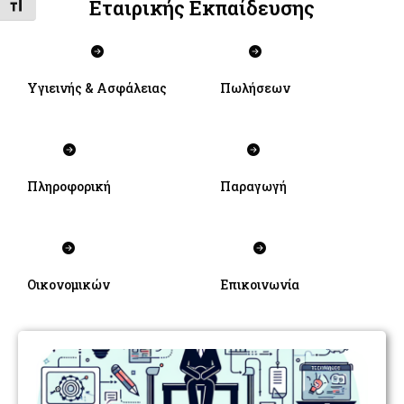
Εταιρικής Εκπαίδευσης
Εναλλαγή Μεγέθους Γραμμάτων
Υγιεινής & Ασφάλειας
Πωλήσεων
Πληροφορική
Παραγωγή
Οικονομικών
Επικοινωνία