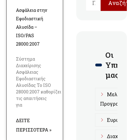
Αναζήτηση
Ασφάλεια στην
Εφοδιαστική
Αλυσίδα –
ISO/PAS
28000:2007
Οι
Σύστημα
Υπηρεσίε
Διαχείρισης
Ασφάλειας
μας
Εφοδιαστικής
Αλυσίδας Το ISO
28000:2007 καθορίζει
Μελέτες Επι
τις απαιτήσεις
Προγραμμάτων
για
Ευρωπαϊκά Π
ΔΕΊΤΕ
ΠΕΡΙΣΣΌΤΕΡΑ »
Διαχειριστικ