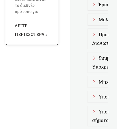
Έρευνα Αγορ
το διεθνές
πρότυπο για
Μελέτες Fra
ΔΕΊΤΕ
Προετοιμασί
ΠΕΡΙΣΣΌΤΕΡΑ »
Διαγωνισμούς
Συμβουλευτι
Υποχρεώσεων
Μηχανογραφι
Υποστήριξη 
Υποστήριξη 
σήματος