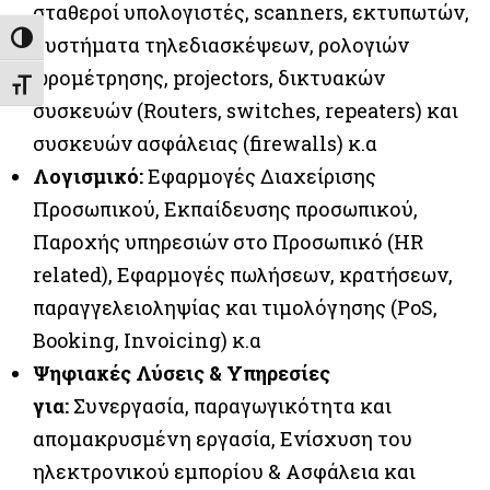
σταθεροί υπολογιστές, scanners, εκτυπωτών,
Εναλλαγή Υψηλής Αντίθεσης
συστήματα τηλεδιασκέψεων, ρολογιών
ωρομέτρησης, projectors, δικτυακών
Εναλλαγή Μεγέθους Γραμμάτων
συσκευών (Routers, switches, repeaters) και
συσκευών ασφάλειας (firewalls) κ.α
Λογισμικό:
Εφαρμογές Διαχείρισης
Προσωπικού, Εκπαίδευσης προσωπικού,
Παροχής υπηρεσιών στο Προσωπικό (HR
related), Εφαρμογές πωλήσεων, κρατήσεων,
παραγγελειοληψίας και τιμολόγησης (PoS,
Booking, Invoicing) κ.α
Ψηφιακές Λύσεις & Υπηρεσίες
για:
Συνεργασία, παραγωγικότητα και
απομακρυσμένη εργασία, Ενίσχυση του
ηλεκτρονικού εμπορίου & Ασφάλεια και