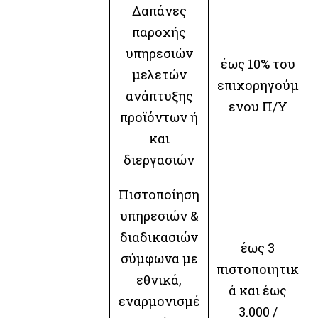
Δαπάνες
παροχής
υπηρεσιών
έως 10% του
μελετών
επιχορηγούμ
ανάπτυξης
ενου Π/Υ
προϊόντων ή
και
διεργασιών
Πιστοποίηση
υπηρεσιών &
διαδικασιών
έως 3
σύμφωνα με
πιστοποιητικ
εθνικά,
ά και έως
εναρμονισμέ
3.000 /