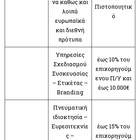
να καθώς και
Πιστοποιητικ
λοιπά
ό
ευρωπαϊκά
και διεθνή
πρότυπα
Υπηρεσίες
έως 10% του
Σχεδιασμού
επιχορηγούμ
Συσκευασίας
ενου Π/Υ και
– Ετικέτας –
έως 10.000€
Branding
Πνευματική
ιδιοκτησία –
Ευρεσιτεχνίε
έως 15% του
ς –
επιχορηγούμ