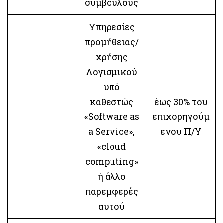
συμβούλους
Υπηρεσίες
προμήθειας/
χρήσης
Λογισμικού
υπό
καθεστώς
έως 30% του
«Software as
επιχορηγούμ
a Service»,
ενου Π/Υ
«cloud
computing»
ή άλλο
παρεμφερές
αυτού