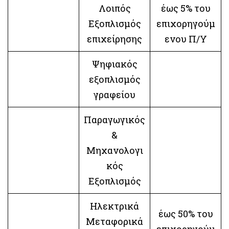
Λοιπός
έως 5% του
Εξοπλισμός
επιχορηγούμ
επιχείρησης
ενου Π/Υ
Ψηφιακός
εξοπλισμός
γραφείου
Παραγωγικός
&
Μηχανολογι
κός
Εξοπλισμός
Ηλεκτρικά
έως 50% του
Μεταφορικά
επιχορηγούμ