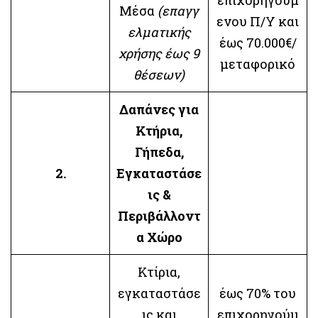
Μέσα
(επαγγ
ενου Π/Υ και
ελματικής
έως 70.000€/
χρήσης έως 9
μεταφορικό
θέσεων)
Δαπάνες για
Κτήρια,
Γήπεδα,
2.
Εγκαταστάσε
ις &
Περιβάλλοντ
α Χώρο
Κτίρια,
εγκαταστάσε
έως 70% του
ις και
επιχορηγούμ