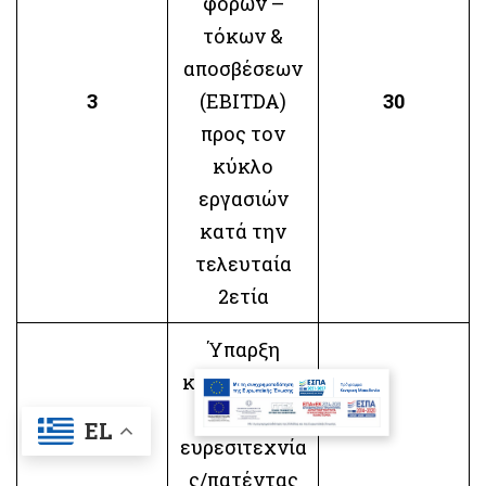
φόρων –
τόκων &
αποσβέσεων
3
(EBITDA)
30
προς τον
κύκλο
εργασιών
κατά την
τελευταία
2ετία
Ύπαρξη
κατοχυρωμέ
νης
EL
ευρεσιτεχνία
ς/πατέντας