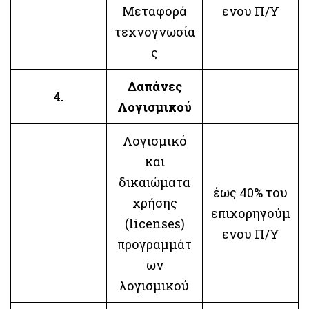
Μεταφορά
ενου Π/Υ
τεχνογνωσία
ς
Δαπάνες
4.
Λογισμικού
Λογισμικό
και
δικαιώματα
έως 40% του
χρήσης
επιχορηγούμ
(licenses)
ενου Π/Υ
προγραμμάτ
ων
λογισμικού