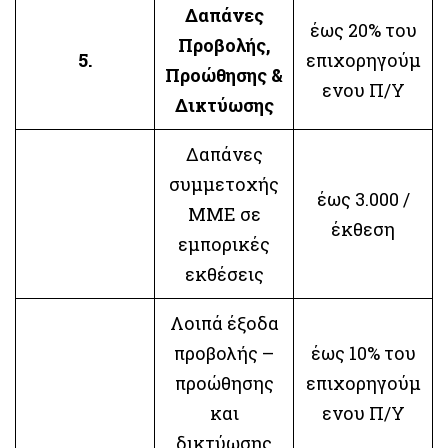
Δαπάνες
έως 20% του
Προβολής,
5.
επιχορηγούμ
Προώθησης &
ενου Π/Υ
Δικτύωσης
Δαπάνες
συμμετοχής
έως 3.000 /
ΜΜΕ σε
έκθεση
εμπορικές
εκθέσεις
Λοιπά έξοδα
προβολής –
έως 10% του
προώθησης
επιχορηγούμ
και
ενου Π/Υ
δικτύωσης