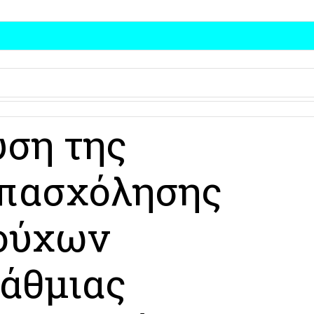
υση της
πασχόλησης
ούχων
βάθμιας