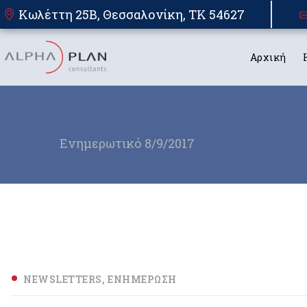
Κωλέττη 25Β, Θεσσαλονίκη, TK 54627
Αρχική
Ενημερωτικό 8/9/2017
NEWSLETTERS
ΕΝΗΜΈΡΩΣΗ