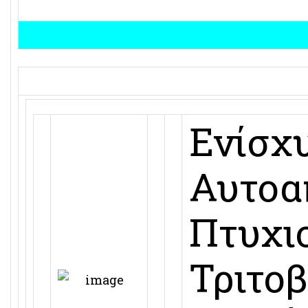
Ενίσχ
Αυτοα
Πτυχι
Τριτο