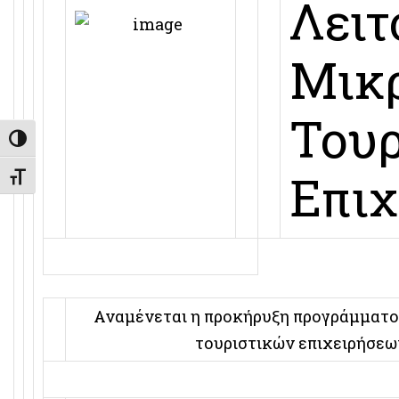
Λειτ
Μικ
Του
Εναλλαγή Υψηλής Αντίθεσης
Επι
Εναλλαγή Μεγέθους Γραμμάτων
Αναμένεται η προκήρυξη προγράμματο
τουριστικών επιχειρήσεω