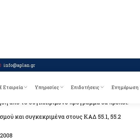
ενδύσεων στον τομέα του τουρισμού από
χειακά ή λοιπά τουριστικά καταλύματα και
είδησης, στην αναβάθμιση των προσφερόμενων
δίων δράσεων που πληρούν τα κριτήρια
ηση από το συγκεκριμένο πρόγραμμα θα πρέπει:
σμού και συγκεκριμένα στους ΚΑΔ 55.1, 55.2
.2008