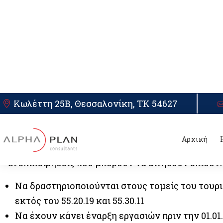
ΣΚΟΠΟΣ ΤΟΥ ΠΡΟΓΡΑΜΜΑΤΟΣ
Σκοπός του προγράμματος είναι η υλοποίηση επ
επιχειρήσεις που δραστηριοποιούνται ως ξενοδο
αποσκοπεί στην ανάπτυξη περιβαλλοντικής συν
υπηρεσιών και στη δημιουργία υποδομών και σχε
οικολογικής πιστοποίησης
ΠΡΟΥΠΟΘΕΣΕΙΣ ΣΥΜΜΕΤΟΧΗΣ
Οι επιχειρήσεις που μπορούν να αιτηθούν επιδότ
Να δραστηριοποιούνται στους τομείς του τουρι
εκτός του 55.20.19 και 55.30.11
Να έχουν κάνει έναρξη εργασιών πριν την 01.01