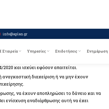
ατομική, Ο.Ε., Ε.Ε., Ε.Ε. κατά μετοχές, Ε.Π.Ε.,
κή, Ε.Ν.Ε., δικηγορική, συμβολαιογραφική, Ι.Μ.Ε.
 συνεταιρισμός, αγροτικός συνεταιρισμός, ΚΟΙΝ.ΣΕΠ,
, αστική εταιρία δικαστικών επιμελητών,
 κοινωνία αστικού δικαίου κερδοσκοπική).
του Ν.4308/2014, όπως ισχύει.
καιούχων του άρθρου 20 του ν.4557/2018 (Α΄
/2020 και ισχύει εφόσον απαιτείται.
ή αναγκαστική διαχείριση ή να μην έχουν
πιχείρησης.
ρωσης, να έχουν αποπληρώσει το δάνειο και να
άβει ενίσχυση αναδιάρθρωσης αυτή να έχει