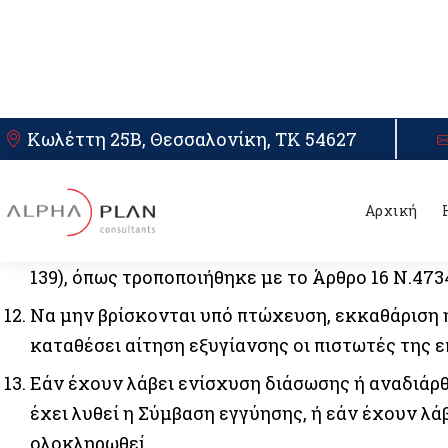
σχετική υποχρέωση, με σχετική τεκμηρίωση.
Να λειτουργούν με επιλέξιμη μορφή επιχείρησης (
Μον. Ε.Π.Ε., Ι.Μ.Ε. Ε.Π.Ε, Α.Ε., Μον. Α.Ε., ναυτι
Μ.Ε.Π.Ε., Ν.Π.Ι.Δ., Ι.Κ.Ε., Μον. Ι.Κ.Ε., αστικός
ΚΟΙ.Σ.Π.Ε., Ε.Α.Σ., ΚΕ.Σ.Ε., Ν.Ε.Π.Α, Α.Ε. Ο.Τ.Α.
ενεργειακές κοινότητες, αστική κερδοσκοπική,
Να τηρούν Απλογραφικά ή Διπλογραφικά βιβλία 
Να έχουν εγγραφεί στο Μητρώο Πραγματικών Δι
139), όπως τροποποιήθηκε με το Άρθρο 16 Ν.4734
Να μην βρίσκονται υπό πτώχευση, εκκαθάριση 
καταθέσει αίτηση εξυγίανσης οι πιστωτές της ε
Εάν έχουν λάβει ενίσχυση διάσωσης ή αναδιάρθ
έχει λυθεί η Σύμβαση εγγύησης, ή εάν έχουν λ
ολοκληρωθεί.